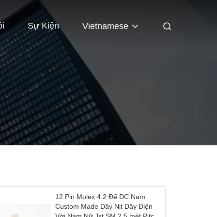
ôi
Sự Kiện
Vietnamese
12 Pin Molex 4.2 Để DC Nam
Custom Made Dây Nịt Dây Điện
Với Nam Nữ Jst SM 2.5 mét Pitch