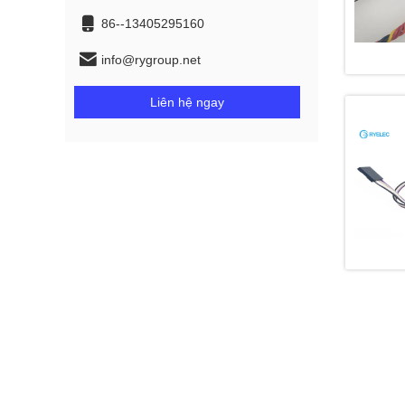
86--13405295160
info@rygroup.net
Liên hệ ngay