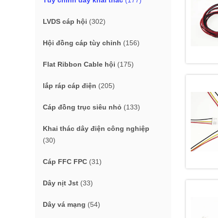
Tùy chỉnh dây khai thác
(177)
LVDS cáp hội
(302)
Hội đồng cáp tùy chỉnh
(156)
Flat Ribbon Cable hội
(175)
lắp ráp cáp điện
(205)
Cáp đồng trục siêu nhỏ
(133)
Khai thác dây điện công nghiệp
(30)
Cáp FFC FPC
(31)
Dây nịt Jst
(33)
Dây vá mạng
(54)