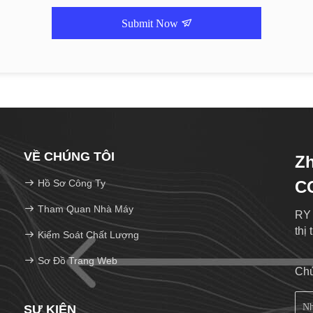
Submit Now
VỀ CHÚNG TÔI
Zh
Hồ Sơ Công Ty
C
Tham Quan Nhà Máy
RY 
thị
Kiểm Soát Chất Lượng
Sơ Đồ Trang Web
Chú
SỰ KIỆN