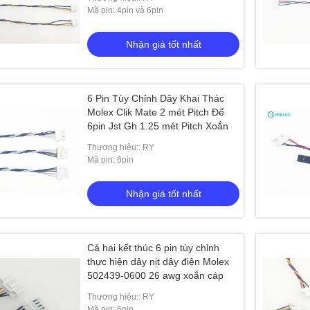
Mã pin: 4pin và 6pin
Nhận giá tốt nhất
6 Pin Tùy Chỉnh Dây Khai Thác
Molex Clik Mate 2 mét Pitch Để
6pin Jst Gh 1.25 mét Pitch Xoắn
Thương hiệu:: RY
Mã pin: 6pin
n nam cho nữ Nối cáp
Nhận giá tốt nhất
 giá tốt nhất
Cả hai kết thúc 6 pin tùy chỉnh
thực hiện dây nịt dây điện Molex
502439-0600 26 awg xoắn cáp
Thương hiệu:: RY
Mã pin: 6pin