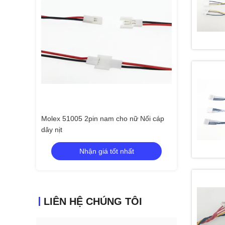
nữ Nối cáp
Molex 51005 2pin nam cho nữ Nối cáp
Molex 51005 2pi
dây nịt
dây nịt
ất
Nhận giá tốt nhất
Nhận
LIÊN HỆ CHÚNG TÔI