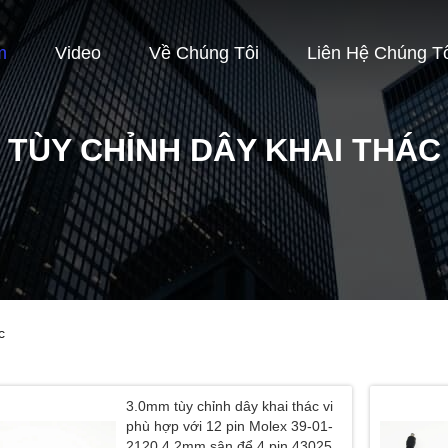
m
Video
Về Chúng Tôi
Liên Hệ Chúng T
TÙY CHỈNH DÂY KHAI THÁC
c
3.0mm tùy chỉnh dây khai thác vi
phù hợp với 12 pin Molex 39-01-
2120 4.2mm sân để 4 pin 43025-