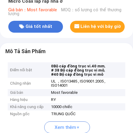
Micro Coax lắp ráp nhà ở
Giá bán：Most favorable
MOQ：số lượng có thể thương
lượng
Giá tốt nhất
Liên hệ với bây giờ
Mô Tả Sản Phẩm
,
0Bộ cáp đồng trục vi.40 mm
Điểm nổi bật
,
# 38 Bộ cáp đồng trục vi mô
#40 Bộ cáp đồng trục vi mô
UL ，ISO13485 , ISO9001.2005 ,
Chứng nhận
ISO14001
Giá bán
Most favorable
Hàng hiệu
RY
Khả năng cung cấp
10000 chiếc
Nguồn gốc
TRUNG QUỐC
Xem thêm