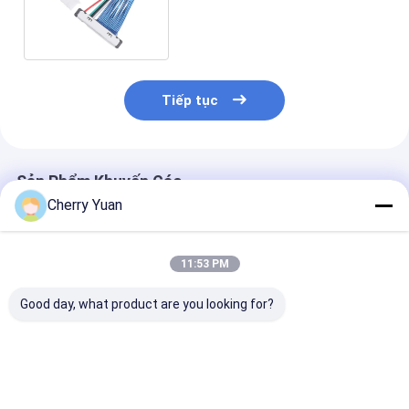
Micro Coax lắp ráp nhà ở
Tiếp tục
Sản Phẩm Khuyến Cáo
Cherry Yuan
11:53 PM
Good day, what product are you looking for?
Factory
Plug Shell A Housing
Mellanox CABL
SoundStation
Receptacle Micro
CA II PLUS Mic
290mm Độ dài Micro
Coax Cable Assembly
Coaxial Conne
Coax Cable 20 Pin I
Cabline-UY 20857
với kiểu giao p