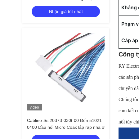
ngang, pitch 0,4 mm, 20680 20788
Kháng 
Nhận giá tốt nhất
20789 20790
Phạm vi
Cáp áp
Công t
RY Electro
các sản p
chuyền dâ
Chúng tôi
video
cam kết cu
Cabline-Ss 20373-030t-00 Đến 51021-
nối tùy ch
0400 Đầu nối Micro Coax lắp ráp nhà ở