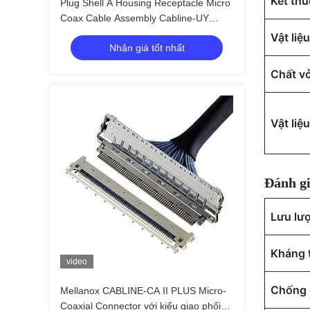
Kết thúc
Plug Shell A Housing Receptacle Micro
Coax Cable Assembly Cabline-UY
20857 005T 20907 005E 3568 0051
Vật liệ
Nhận giá tốt nhất
20854-005E 02
Chất vỏ
Vật liệu
Đánh g
Lưu lư
Kháng 
video
Chống 
Mellanox CABLINE-CA II PLUS Micro-
Coaxial Connector với kiểu giao phối