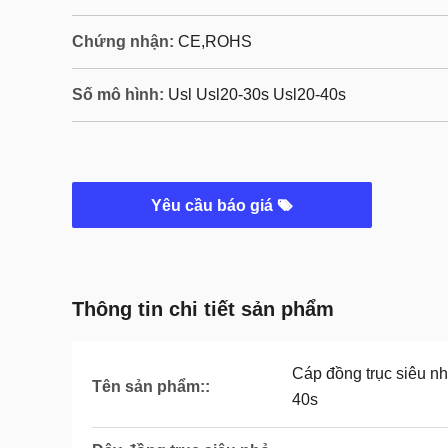
Chứng nhận:
CE,ROHS
Số mô hình:
Usl Usl20-30s Usl20-40s
Yêu cầu báo giá
Thông tin chi tiết sản phẩm
Cáp đồng trục siêu nh
Tên sản phẩm::
40s