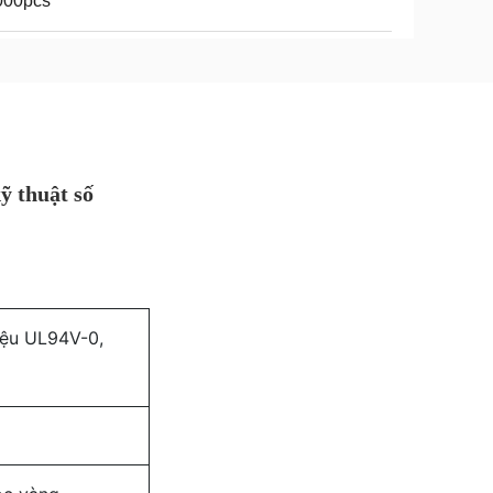
000pcs
ỹ thuật số
liệu UL94V-0,