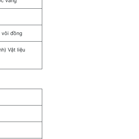
ọc vàng
 vôi đồng
h) Vật liệu