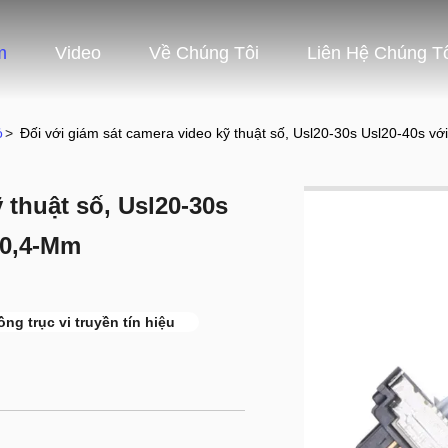
m
Video
Về Chúng Tôi
Liên Hệ Chúng T
ỏ
>
Đối với giám sát camera video kỹ thuật số, Usl20-30s Usl20-40s vớ
 thuật số, Usl20-30s
 0,4-Mm
ng trục vi truyền tín hiệu