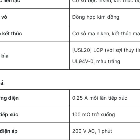
 liên lạc
Cơ sở bọc niken, kết thúc b
u vỏ
Đồng hợp kim đồng
 kết thúc
Cơ sở mạ niken, kết thúc mạ
[USL20] LCP (với sợi thủy tin
 bìa
UL94V-0, màu trắng
iá
ợng điện
0.25 A mỗi lần tiếp xúc
tiếp xúc
100 mΩ trở xuống
điện áp
200 V AC, 1 phút