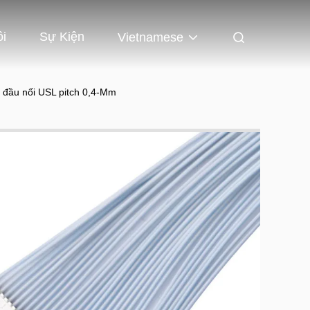
ôi
Sự Kiện
Vietnamese
i đầu nối USL pitch 0,4-Mm