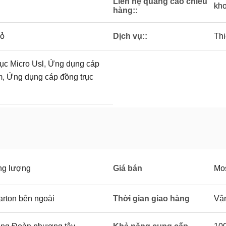
Liên hệ quảng cáo chiêu
kh
hàng::
hỏ
Dịch vụ::
Thi
ục Micro Usl, Ứng dụng cáp
m, Ứng dụng cáp đồng trục
ng lượng
Giá bán
Mos
arton bên ngoài
Thời gian giao hàng
Vận