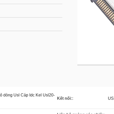
ỏ dòng Usl Cáp Idc Kel Usl20-
Kết nối::
US