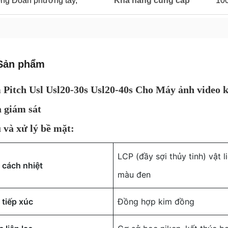
 Công Đoàn phương tây,
Khả năng cung cấp
10
Sản phẩm
Pitch Usl Usl20-30s Usl20-40s Cho Máy ảnh video k
 giám sát
u và xử lý bề mặt:
LCP (đầy sợi thủy tinh) vật 
u cách nhiệt
màu đen
u tiếp xúc
Đồng hợp kim đồng