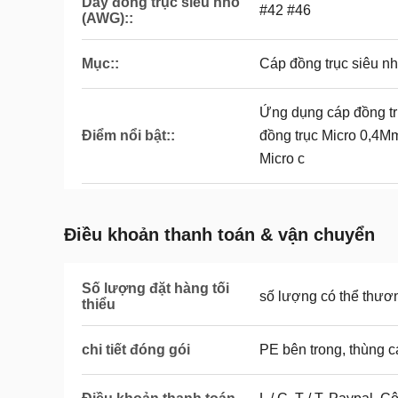
Dây đồng trục siêu nhỏ
#42 #46
(AWG)::
Mục::
Cáp đồng trục siêu n
Ứng dụng cáp đồng tr
Điểm nổi bật::
đồng trục Micro 0,4M
Micro c
Điều khoản thanh toán & vận chuyển
Số lượng đặt hàng tối
số lượng có thể thươ
thiểu
chi tiết đóng gói
PE bên trong, thùng c