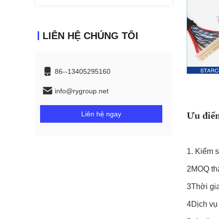
LIÊN HỆ CHÚNG TÔI
86--13405295160
info@rygroup.net
Liên hệ ngay
Ưu điểm
1. Kiểm 
2MOQ thấ
3Thời gi
4Dịch vụ 