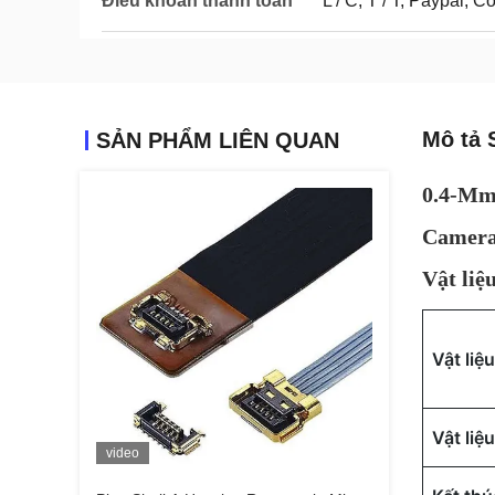
Điều khoản thanh toán
L / C, T / T, Paypal,
Mô tả 
SẢN PHẨM LIÊN QUAN
0.4-Mm 
Camera
Vật liệ
Vật liệ
Vật liệ
video