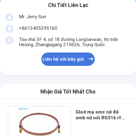
Chi Tiết Liên Lạc
Mr. Jerry Sun
+8613405295160
Tòa nhà 3F 4, số 18 đường Longtanwan, thị trấn
Hexing, Zhangjiagang 215626, Trung Quốc
Liên hệ với bây giờ
Nhận Giá Tốt Nhất Cho
Glod mạ smc nữ để
smb nữ nối RG316 rf
cáp đồng trục mở rộng