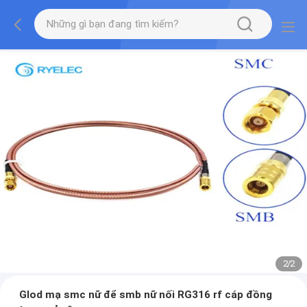
2
/
2
Glod mạ smc nữ để smb nữ nối RG316 rf cáp đồng