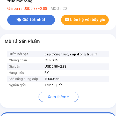
trục mở rộng
Giá bán：USD0.88~2.88
MOQ：20
Giá tốt nhất
Liên hệ với bây giờ
Mô Tả Sản Phẩm
Điểm nổi bật
,
cáp đồng trục
cáp đồng trục rf
Chứng nhận
CE,ROHS
Giá bán
USD0.88~2.88
Hàng hiệu
RY
Khả năng cung cấp
10000pcs
Nguồn gốc
Trung Quốc
Xem thêm