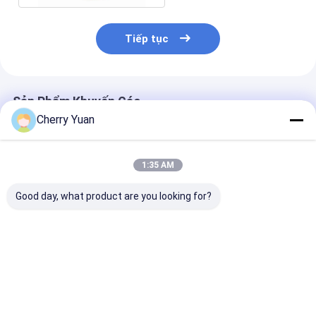
Tiếp tục
Sản Phẩm Khuyến Cáo
Cherry Yuan
1:35 AM
Good day, what product are you looking for?
Cụm cáp RF chống
Bộ cáp RF 75 Ohm
N Ổ cắm để M
thấm nước IP67 với
với mất tích chèn <
Cắm Góc phải 
M16 * 1.0 Vách ngăn
0,3dB
ráp cáp đồng t
phía sau Cáp bím
mạ vàng
nam SMA
Giá tốt nhất
Giá tốt nhất
Giá tốt n