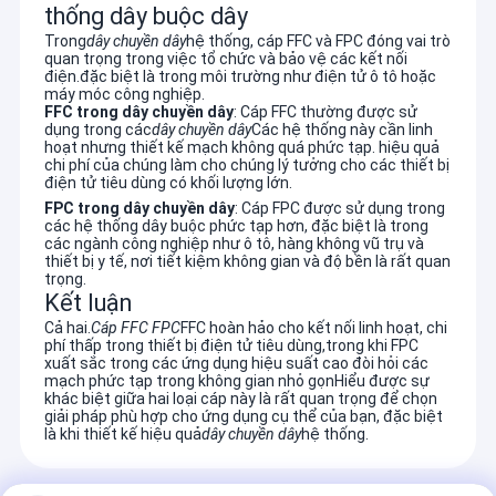
thống dây buộc dây
Trong
dây chuyền dây
hệ thống, cáp FFC và FPC đóng vai trò
quan trọng trong việc tổ chức và bảo vệ các kết nối
điện.đặc biệt là trong môi trường như điện tử ô tô hoặc
máy móc công nghiệp.
FFC trong dây chuyền dây
: Cáp FFC thường được sử
dụng trong các
dây chuyền dây
Các hệ thống này cần linh
hoạt nhưng thiết kế mạch không quá phức tạp. hiệu quả
chi phí của chúng làm cho chúng lý tưởng cho các thiết bị
điện tử tiêu dùng có khối lượng lớn.
FPC trong dây chuyền dây
: Cáp FPC được sử dụng trong
các hệ thống dây buộc phức tạp hơn, đặc biệt là trong
các ngành công nghiệp như ô tô, hàng không vũ trụ và
thiết bị y tế, nơi tiết kiệm không gian và độ bền là rất quan
trọng.
Kết luận
Cả hai.
Cáp FFC FPC
FFC hoàn hảo cho kết nối linh hoạt, chi
phí thấp trong thiết bị điện tử tiêu dùng,trong khi FPC
xuất sắc trong các ứng dụng hiệu suất cao đòi hỏi các
Trang Chủ
mạch phức tạp trong không gian nhỏ gọnHiểu được sự
Zhangjiagang RY Electronic CO., LTD (www.cable-antenna.com)
khác biệt giữa hai loại cáp này là rất quan trọng để chọn
Được thành lập vào năm 2016, tập trung vào thiết kế và sản
giải pháp phù hợp cho ứng dụng cụ thể của bạn, đặc biệt
Các sản phẩm
là khi thiết kế hiệu quả
dây chuyền dây
hệ thống.
xuất các sản phẩm cáp và anten truyền thông.
Nó đã phát triển một loạt các sản phẩm bao gồm:
Video
1. Dây nịt & lắp ráp cáp:
Dây điện, cáp LVDS / LCD, cáp nguồn, cáp USB, cáp