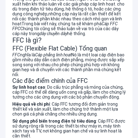
xuất hiện khi thảo luận về các giải pháp cáp linh hoạt. cho
dù trong điện tử tiêu dùng, hệ thống ô tô, hoặc các ứng
dụng công nghiệp,những cáp này là rất cần thiết để kết
nối các thành phần khác nhau theo cách nhỏ gọn và linh
hoạtTrong bài viết này, chúng ta sẽ khám phá
Cáp FFC
FPC
Chúng tôi cũng sẽ thảo luận về vai trò của các dây
cáp này trong
dây chuyền dây
hệ thống.
FFC là gì?
FFC (Flexible Flat Cable) Tổng quan
FFC
nghĩa là
Cáp phẳng linh hoạt
Nó là một loại cáp điện bao
gồm nhiều dây dẫn cách điện phẳng, mỏng được sắp xếp
song song với nhau.cho phép chúng phù hợp với không
gian hẹp và di chuyển với các thành phần mà chúng kết
nối.
Các đặc điểm chính của FFC
Sự linh hoạt cao
: Do cấu trúc phẳng và mỏng của chúng,
cáp FFC có thể dễ dàng uốn cong và gấp, làm cho chúng lý
tưởng cho các ứng dụng với các bộ phận chuyển động.
Hiệu quả về chi phí
: Cáp FFC tương đối đơn giản trong
thiết kế và sản xuất, làm cho chúng trở thành một lựa
chọn giá cả phải chăng cho nhiều ứng dụng.
Sử dụng phổ biến trong điện tử tiêu dùng
: Cáp FFC được
sử dụng rộng rãi trong các thiết bị như máy in, máy tính
xách tay và TV, nơi không gian hạn chế và sự linh hoạt là
cần thiết.