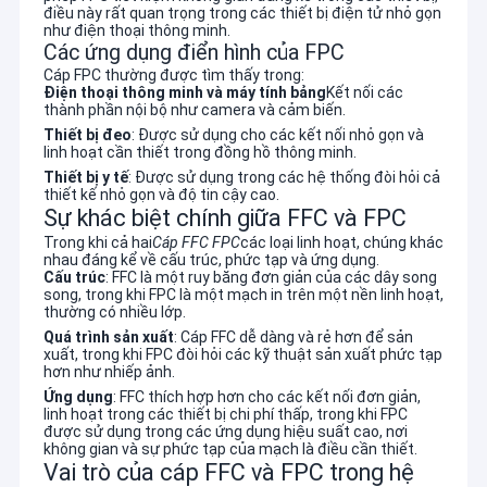
điều này rất quan trọng trong các thiết bị điện tử nhỏ gọn
như điện thoại thông minh.
Các ứng dụng điển hình của FPC
Cáp FPC thường được tìm thấy trong:
Điện thoại thông minh và máy tính bảng
Kết nối các
thành phần nội bộ như camera và cảm biến.
Thiết bị đeo
: Được sử dụng cho các kết nối nhỏ gọn và
linh hoạt cần thiết trong đồng hồ thông minh.
Thiết bị y tế
: Được sử dụng trong các hệ thống đòi hỏi cả
thiết kế nhỏ gọn và độ tin cậy cao.
Sự khác biệt chính giữa FFC và FPC
Trong khi cả hai
Cáp FFC FPC
các loại linh hoạt, chúng khác
nhau đáng kể về cấu trúc, phức tạp và ứng dụng.
Cấu trúc
: FFC là một ruy băng đơn giản của các dây song
song, trong khi FPC là một mạch in trên một nền linh hoạt,
thường có nhiều lớp.
Quá trình sản xuất
: Cáp FFC dễ dàng và rẻ hơn để sản
xuất, trong khi FPC đòi hỏi các kỹ thuật sản xuất phức tạp
hơn như nhiếp ảnh.
Ứng dụng
: FFC thích hợp hơn cho các kết nối đơn giản,
linh hoạt trong các thiết bị chi phí thấp, trong khi FPC
được sử dụng trong các ứng dụng hiệu suất cao, nơi
không gian và sự phức tạp của mạch là điều cần thiết.
Vai trò của cáp FFC và FPC trong hệ