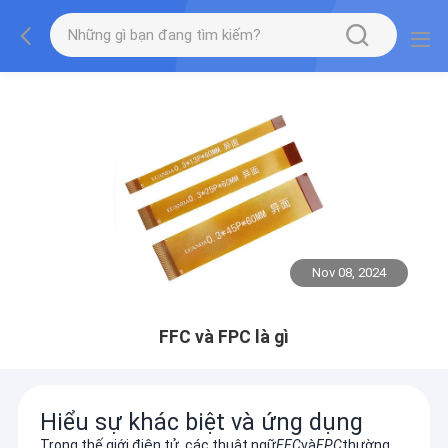
Nov 08, 2024
FFC và FPC là gì
Hiểu sự khác biệt và ứng dụng
Trong thế giới điện tử, các thuật ngữ
FFC
và
FPC
thường