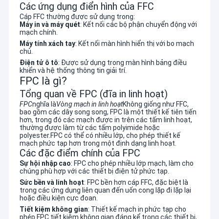
Các ứng dụng điển hình của FFC
Cáp FFC thường được sử dụng trong:
Máy in và máy quét
: Kết nối các bộ phận chuyển động với
mạch chính.
Máy tính xách tay
: Kết nối màn hình hiển thị với bo mạch
chủ.
Điện tử ô tô
: Được sử dụng trong màn hình bảng điều
khiển và hệ thống thông tin giải trí.
FPC là gì?
Tổng quan về FPC (đĩa in linh hoạt)
FPC
nghĩa là
Vòng mạch in linh hoạt
Không giống như FFC,
bao gồm các dây song song, FPC là một thiết kế tiên tiến
hơn, trong đó các mạch được in trên các tấm linh hoạt,
thường được làm từ các tấm polyimide hoặc
polyester.FPC có thể có nhiều lớp, cho phép thiết kế
mạch phức tạp hơn trong một định dạng linh hoạt.
Các đặc điểm chính của FPC
Sự hội nhập cao
: FPC cho phép nhiều lớp mạch, làm cho
chúng phù hợp với các thiết bị điện tử phức tạp.
Sức bền và linh hoạt
: FPC bền hơn cáp FFC, đặc biệt là
trong các ứng dụng liên quan đến uốn cong lặp đi lặp lại
hoặc điều kiện cực đoan.
Tiết kiệm không gian
: Thiết kế mạch in phức tạp cho
phép FPC tiết kiệm không gian đáng kể trong các thiết bị,